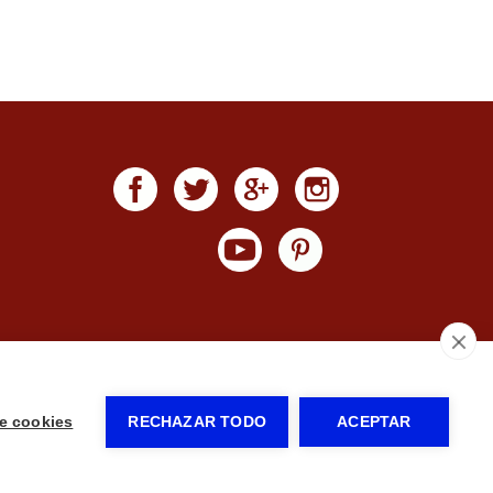
- by
RuralesDATA
-
Panel de control
e cookies
RECHAZAR TODO
ACEPTAR