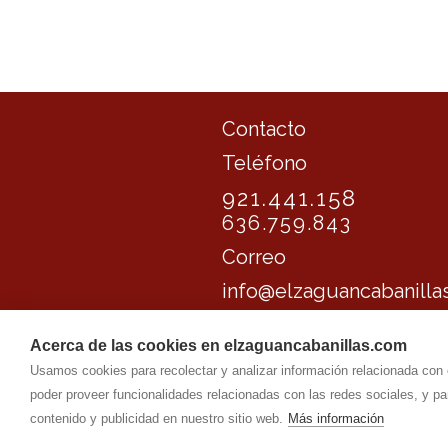
Contacto
Teléfono
921.441.158
636.759.843
Correo
info@
elzaguancabanilla
Acerca de las cookies en elzaguancabanillas.com
EL ZAGUAN DE CABANILLAS
-
Aviso le
Usamos cookies para recolectar y analizar información relacionada con
poder proveer funcionalidades relacionadas con las redes sociales, y p
contenido y publicidad en nuestro sitio web.
Más información