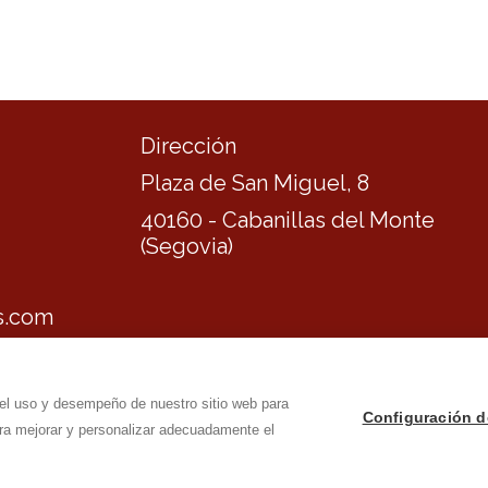
Dirección
Plaza de San Miguel, 8
40160
-
Cabanillas del Monte
(Segovia)
s.com
gal
-
Política de privacidad
-
Política de cookies
 el uso y desempeño de nuestro sitio web para
Configuración d
ara mejorar y personalizar adecuadamente el