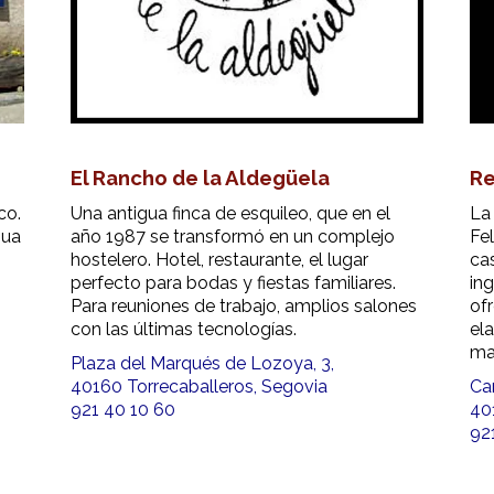
El Rancho de la Aldegüela
Re
co.
Una antigua finca de esquileo, que en el
La
gua
año 1987 se transformó en un complejo
Fel
hostelero. Hotel, restaurante, el lugar
ca
perfecto para bodas y fiestas familiares.
in
Para reuniones de trabajo, amplios salones
of
con las últimas tecnologías.
el
ma
Plaza del Marqués de Lozoya, 3,
40160 Torrecaballeros, Segovia
Ca
921 40 10 60
40
921