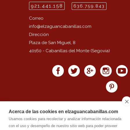
921.441.158
636.759.843
Correo
info@
elzaguancabanillas.com
Dirección
Plaza de San Miguel, 8
40160
-
Cabanillas del Monte (Segovia)
Acerca de las cookies en elzaguancabanillas.com
EL ZAGUAN DE CABANILLAS
-
Aviso legal
-
Política de privacidad
Usamos cookies para recolectar y analizar información relacionada
-
Política de cookies
-
by
RuralesDATA
-
con el uso y desempeño de nuestro sitio web para poder proveer